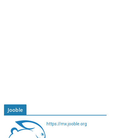
Jooble
https://mx.jooble.org