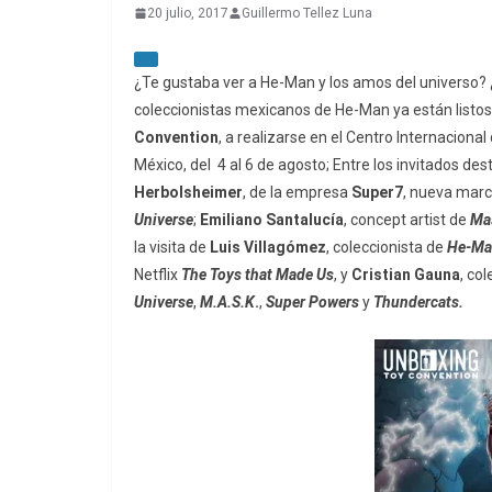
20 julio, 2017
Guillermo Tellez Luna
¿Te gustaba ver a He-Man y los amos del universo? 
coleccionistas mexicanos de He-Man ya están listos 
Convention
, a realizarse en el Centro Internacion
México, del 4 al 6 de agosto;
Entre los invitados de
Herbolsheimer
, de la empresa
Super7
, nueva marc
Universe
;
Emiliano Santalucía
, concept artist de
Mas
la visita de
Luis Villagómez
, coleccionista de
He-Ma
Netflix
The Toys that Made Us
, y
Cristian Gauna
, co
Universe
,
M.A.S.K
.
,
Super Powers
y
Thundercats.