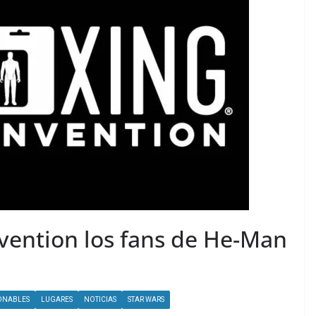
ention los fans de He-Man
ONABLES
LUGARES
NOTICIAS
STAR WARS