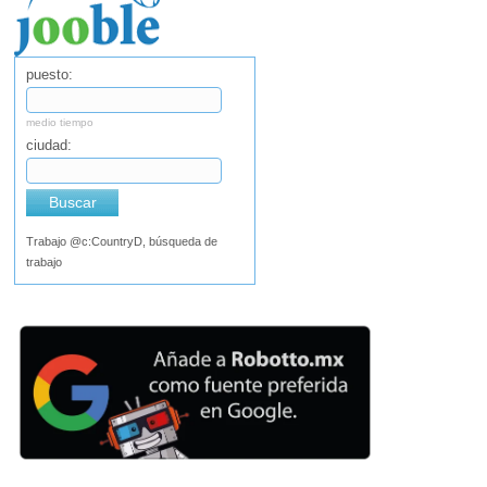
puesto:
medio tiempo
ciudad:
Buscar
Trabajo @c:CountryD, búsqueda de
trabajo