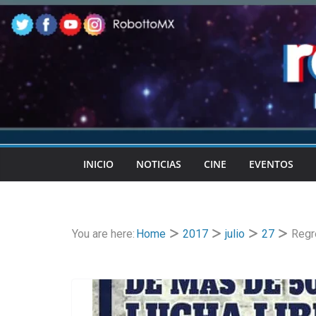
Skip
to
content
INICIO
NOTICIAS
CINE
EVENTOS
You are here:
Home
2017
julio
27
Regre