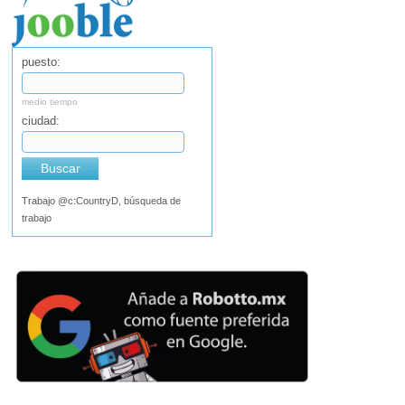
puesto:
medio tiempo
ciudad:
Buscar
Trabajo @c:CountryD, búsqueda de
trabajo