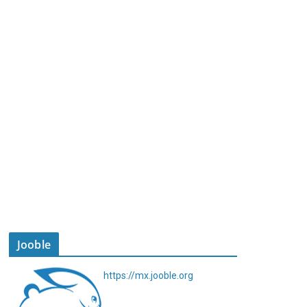
Jooble
https://mx.jooble.org