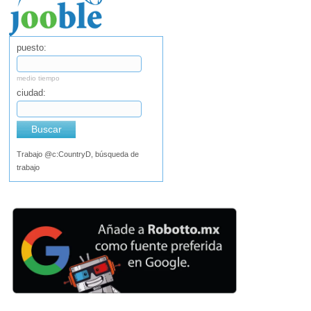
puesto:
medio tiempo
ciudad:
Buscar
Trabajo @c:CountryD, búsqueda de
trabajo