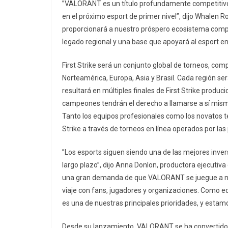
”VALORANT es un título profundamente competitivo 
en el próximo esport de primer nivel”, dijo Whalen Ro
proporcionará a nuestro próspero ecosistema compe
legado regional y una base que apoyará al esport en
First Strike será un conjunto global de torneos, com
Norteamérica, Europa, Asia y Brasil. Cada región ser
resultará en múltiples finales de First Strike produci
campeones tendrán el derecho a llamarse a sí mis
Tanto los equipos profesionales como los novatos ten
Strike a través de torneos en línea operados por las
”Los esports siguen siendo una de las mejores inv
largo plazo”, dijo Anna Donlon, productora ejecutiv
una gran demanda de que VALORANT se juegue a ni
viaje con fans, jugadores y organizaciones. Como 
es una de nuestras principales prioridades, y esta
Desde su lanzamiento, VALORANT se ha convertido e