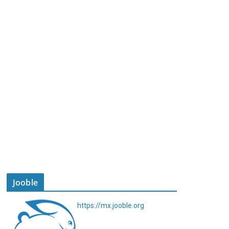
Jooble
https://mx.jooble.org