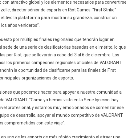
con atractivo global y los elementos necesarios para convertirse
zelle, director sénior de esports en Riot Games. ”First Strike”
titivo la plataforma para mostrar su grandeza, construir un
 los años venideros”.
puesto por múltiples finales regionales que tendrán lugar en
á sede de una serie de clasificatorias basadas en el mérito, lo que
das por Riot, que se llevarán a cabo del 3 al 6 de diciembre. Los
mos los primeros campeones regionales oficiales de VALORANT.
drán la oportunidad de clasificarse para las finales de First
 principales organizaciones de esports.
ersiones que podemos hacer para apoyar a nuestra comunidad a
a de VALORANT. ”Como ya hemos visto en la Serie Ignición, hay
vel profesional, y estamos muy emocionados de comenzar ese
equipo de desarrollo, apoyar el mundo competitivo de VALORANT
mos comprometidos con este viaje”.
n uno de los esports de más rápido crecimiento al atraer una