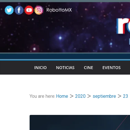
Skip
to
content
INICIO
NOTICIAS
CINE
EVENTOS
You are here:
Home
2020
septiembre
23