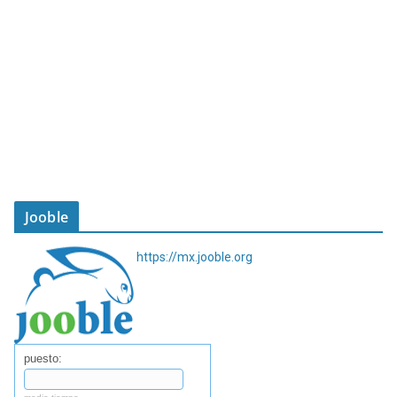
Jooble
https://mx.jooble.org
puesto: