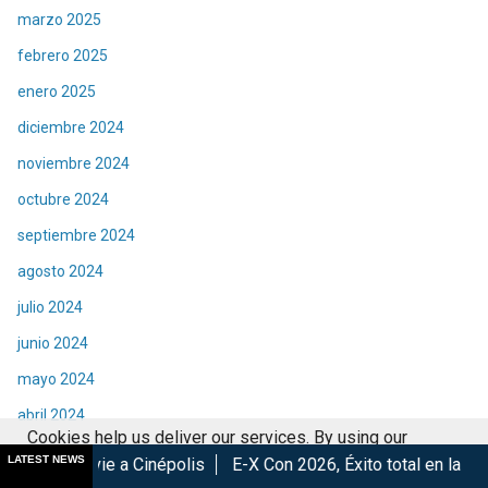
marzo 2025
febrero 2025
enero 2025
diciembre 2024
noviembre 2024
octubre 2024
septiembre 2024
agosto 2024
julio 2024
junio 2024
mayo 2024
abril 2024
Cookies help us deliver our services. By using our
marzo 2024
LATEST NEWS
Cinépolis
E-X Con 2026, Éxito total en la convención.
Los 
services, you agree to our use of cookies.
Got it
febrero 2024