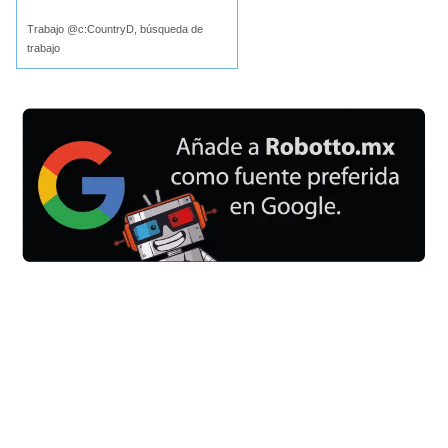
Trabajo @c:CountryD, búsqueda de
trabajo