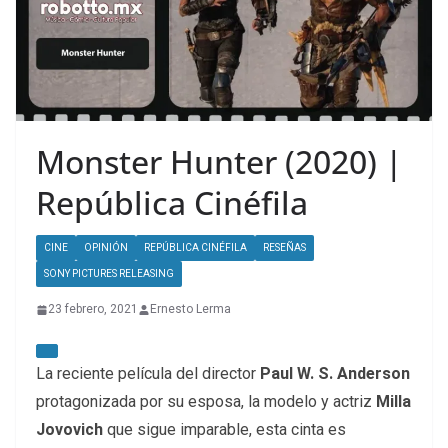
Monster Hunter (2020) |
República Cinéfila
CINE
OPINIÓN
REPÚBLICA CINÉFILA
RESEÑAS
SONY PICTURES RELEASING
23 febrero, 2021
Ernesto Lerma
La reciente película del director
Paul W. S. Anderson
protagonizada por su esposa, la modelo y actriz
Milla
Jovovich
que sigue imparable, esta cinta es