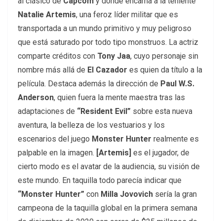
al clásico de
Capcom
y donde encarna a la teniente
Natalie Artemis
, una feroz líder militar que es
transportada a un mundo primitivo y muy peligroso
que está saturado por todo tipo monstruos. La actriz
comparte créditos con
Tony Jaa
, cuyo personaje sin
nombre más allá de
El Cazador
es quien da título a la
película. Destaca además la dirección de
Paul W.S.
Anderson
, quien fuera la mente maestra tras las
adaptaciones de
“Resident Evil”
sobre esta nueva
aventura, la belleza de los vestuarios y los
escenarios del juego
Monster Hunter
realmente es
palpable en la imagen.
[Artemis]
es el jugador, de
cierto modo es el avatar de la audiencia, su visión de
este mundo. En taquilla todo parecía indicar que
“Monster Hunter”
con
Milla Jovovich
sería la gran
campeona de la taquilla global en la primera semana