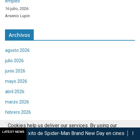
empleo
16 julio, 2026
Arsenio Lupin
Archivos
agosto 2026
julio 2026
junio 2026
mayo 2026
abril 2026
marzo 2026
febrero 2026
enero 2026
Cookies help us deliver our services. By using our
LATEST NEWS
o de Spider-Man Brand New Day en cines
Las Lágrimas de Bael
diciembre 2025
services, you agree to our use of cookies.
Got it