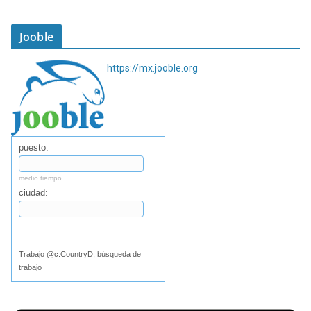
Jooble
https://mx.jooble.org
puesto:
medio tiempo
ciudad:
Buscar
Trabajo @c:CountryD, búsqueda de
trabajo