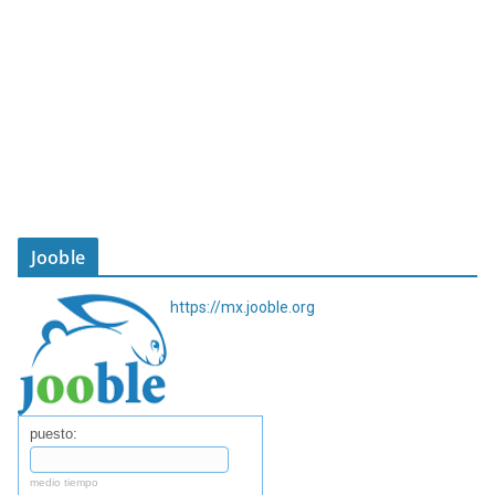
Jooble
https://mx.jooble.org
puesto:
medio tiempo