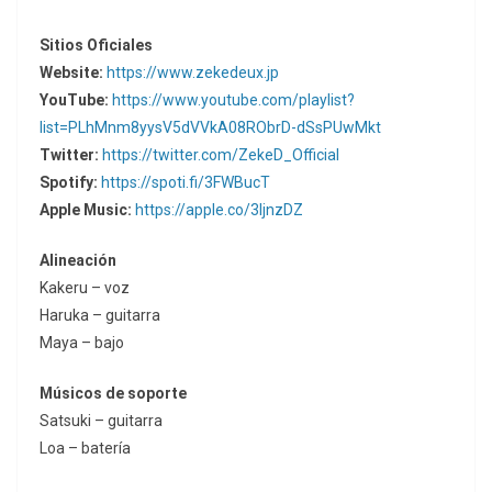
Sitios Oficiales
Website:
https://www.zekedeux.jp
YouTube:
https://www.youtube.com/playlist?
list=PLhMnm8yysV5dVVkA08RObrD-dSsPUwMkt
Twitter:
https://twitter.com/ZekeD_Official
Spotify:
https://spoti.fi/3FWBucT
Apple Music:
https://apple.co/3ljnzDZ
Alineación
Kakeru – voz
Haruka – guitarra
Maya – bajo
Músicos de soporte
Satsuki – guitarra
Loa – batería