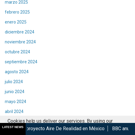
marzo 2025
febrero 2025
enero 2025
diciembre 2024
noviembre 2024
octubre 2024
septiembre 2024
agosto 2024
julio 2024
junio 2024
mayo 2024
abril 2024
Cookies help us deliver our services. By using our
marzo 2024
LATEST NEWS
yecto Aire De Realidad en México
BBC anuncia documental sob
services, you agree to our use of cookies.
Got it
febrero 2024