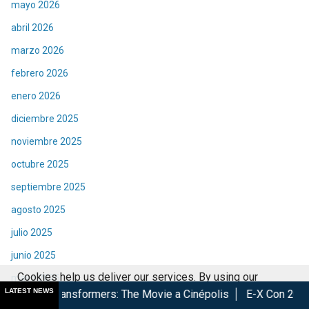
mayo 2026
abril 2026
marzo 2026
febrero 2026
enero 2026
diciembre 2025
noviembre 2025
octubre 2025
septiembre 2025
agosto 2025
julio 2025
junio 2025
Cookies help us deliver our services. By using our
mayo 2025
LATEST NEWS
ormers: The Movie a Cinépolis
E-X Con 2026, Éxito total en la
services, you agree to our use of cookies.
Got it
abril 2025