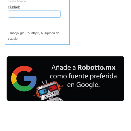
medio tiempo
ciudad:
Buscar
Trabajo @c:CountryD, búsqueda de
trabajo