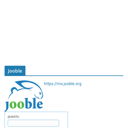
Jooble
https://mx.jooble.org
puesto: