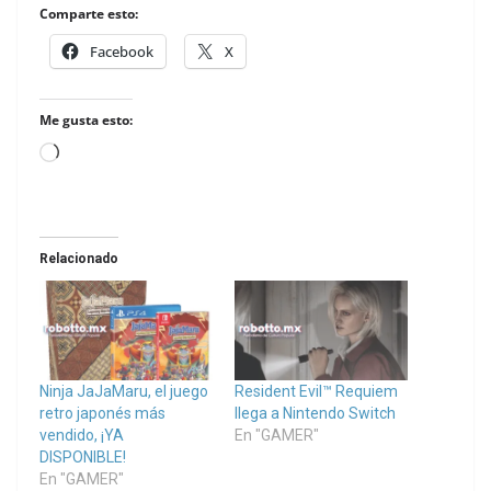
Comparte esto:
Facebook
X
Me gusta esto:
Loading…
Relacionado
Ninja JaJaMaru, el juego
Resident Evil™ Requiem
retro japonés más
llega a Nintendo Switch
vendido, ¡YA
En "GAMER"
DISPONIBLE!
En "GAMER"