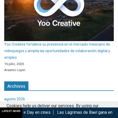
Yoo Creative fortalece su presencia en el mercado mexicano de
videojuegos y amplía las oportunidades de colaboración digital y
empleo
16 julio, 2026
Arsenio Lupin
Archivos
agosto 2026
Cookies help us deliver our services. By using our
julio 2026
LATEST NEWS
cines
Las Lágrimas de Bael gana en el GIFF 2026
Madoka M
services, you agree to our use of cookies.
Got it
junio 2026