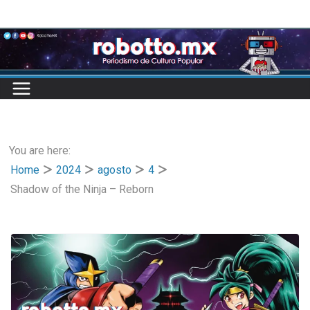
Skip
to
content
You are here:
Home
2024
agosto
4
Shadow of the Ninja – Reborn