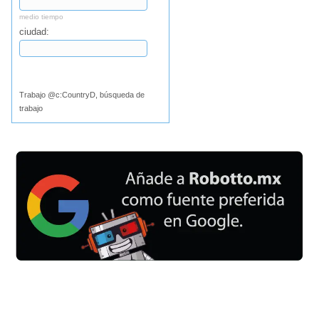
medio tiempo
ciudad:
Buscar
Trabajo @c:CountryD, búsqueda de
trabajo