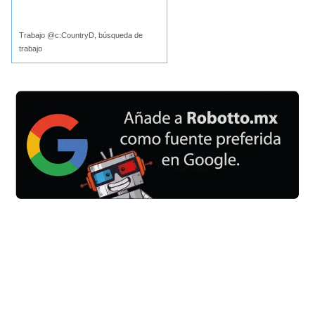
Buscar
Trabajo @c:CountryD, búsqueda de
trabajo