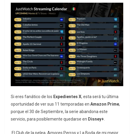
Si eres fanático de los
Expedientes X
, esta será tu última
oportunidad de ver sus 11 temporadas en
Amazon Prime
,
porque el 30 de Septiembre, la serie abandona este
servicio, para posiblemente quedarse en
Disney+
.
El Club de la pelea, Amores Perros y La Boda de mi mejor