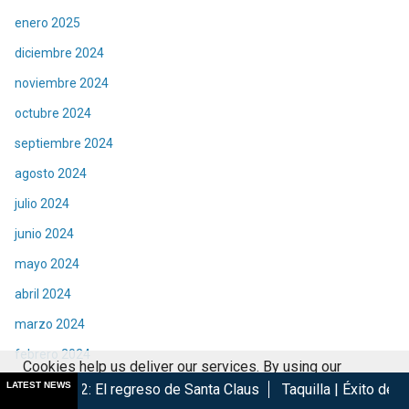
enero 2025
diciembre 2024
noviembre 2024
octubre 2024
septiembre 2024
agosto 2024
julio 2024
junio 2024
mayo 2024
abril 2024
marzo 2024
febrero 2024
Cookies help us deliver our services. By using our
enero 2024
LATEST NEWS
egreso de Santa Claus
Taquilla | Éxito de Spider-Man Brand N
services, you agree to our use of cookies.
Got it