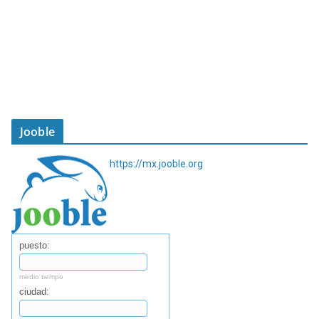
Jooble
https://mx.jooble.org
puesto:
medio tiempo
ciudad: