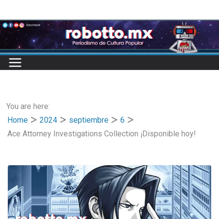
Skip
to
content
You are here:
Home
2024
septiembre
6
Ace Attorney Investigations Collection ¡Disponible hoy!