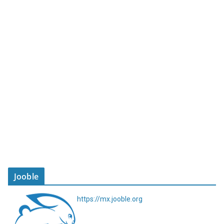
Jooble
https://mx.jooble.org