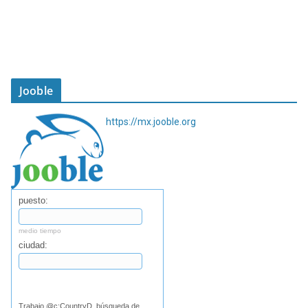
Jooble
https://mx.jooble.org
puesto:
medio tiempo
ciudad:
Buscar
Trabajo @c:CountryD, búsqueda de