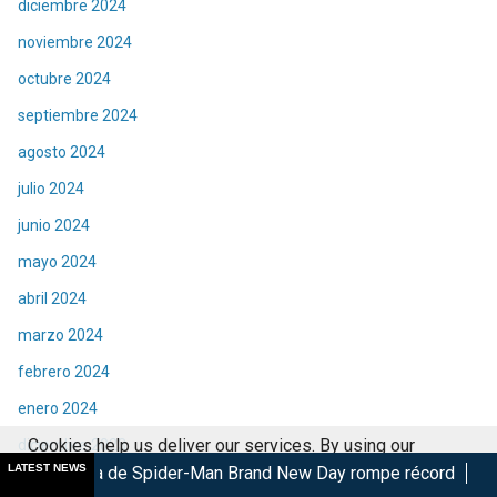
diciembre 2024
noviembre 2024
octubre 2024
septiembre 2024
agosto 2024
julio 2024
junio 2024
mayo 2024
abril 2024
marzo 2024
febrero 2024
enero 2024
Cookies help us deliver our services. By using our
diciembre 2023
LATEST NEWS
e Spider-Man Brand New Day rompe récord
Alicia Silverstone 
services, you agree to our use of cookies.
Got it
noviembre 2023