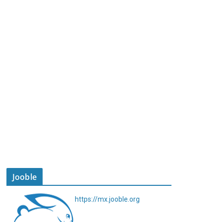
Jooble
https://mx.jooble.org