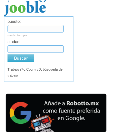
puesto:
medio tiempo
ciudad:
Buscar
Trabajo @c:CountryD, búsqueda de
trabajo