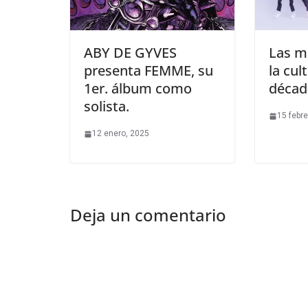
ABY DE GYVES
Las m
presenta FEMME, su
la cul
1er. álbum como
décad
solista.
15 febre
12 enero, 2025
Deja un comentario