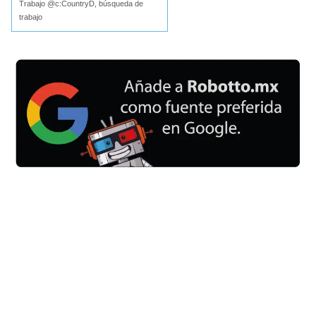
Trabajo @c:CountryD, búsqueda de
trabajo