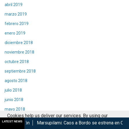
abril 2019
marzo 2019
febrero 2019
enero 2019
diciembre 2018
noviembre 2018
octubre 2018
septiembre 2018
agosto 2018
julio 2018
junio 2018
mayo 2018
Cookies help us deliver our services. By using our
abril 2018
LATEST NEWS
Marsupilami: Caos a Bordo se estrena en Cinépolis
Harry P
services, you agree to our use of cookies.
Got it
marzo 2018