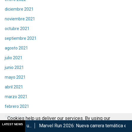
diciembre 2021
noviembre 2021
octubre 2021
septiembre 2021
agosto 2021
julio 2021
junio 2021
mayo 2021
abril 2021
marzo 2021
febrero 2021
enero 2021
Cookies help us deliver our services. By using our
LATEST NEWS
Marvel Run 2026: Nueva carrera temática en CDMX
Retorna 
diciembre 2020
services, you agree to our use of cookies.
Got it