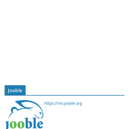
Jooble
https://mx.jooble.org