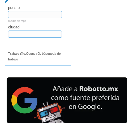
puesto:
medio tiempo
ciudad:
Buscar
Trabajo @c:CountryD, búsqueda de
trabajo