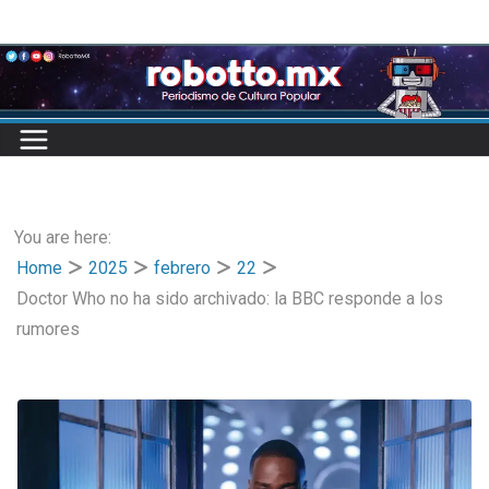
Skip
to
content
You are here:
Home
2025
febrero
22
Doctor Who no ha sido archivado: la BBC responde a los
rumores