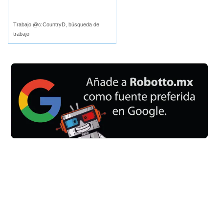
Buscar
Trabajo @c:CountryD, búsqueda de
trabajo