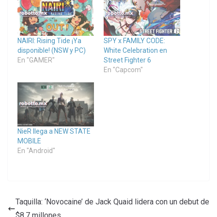
NAIRI: Rising Tide ¡Ya
SPY x FAMILY CODE:
disponible! (NSW y PC)
White Celebration en
En "GAMER"
Street Fighter 6
En "Capcom"
NieR llega a NEW STATE
MOBILE
En "Android"
Taquilla: ‘Novocaine’ de Jack Quaid lidera con un debut de
$8.7 millones