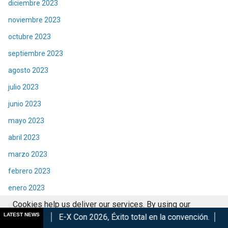
diciembre 2023
noviembre 2023
octubre 2023
septiembre 2023
agosto 2023
julio 2023
junio 2023
mayo 2023
abril 2023
marzo 2023
febrero 2023
enero 2023
Cookies help us deliver our services. By using our
diciembre 2022
LATEST NEWS
E-X Con 2026, Éxito total en la convención.
Los Mejores Años 
services, you agree to our use of cookies.
Got it
noviembre 2022