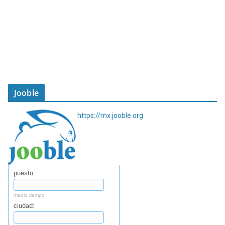
Jooble
https://mx.jooble.org
puesto:
medio tiempo
ciudad: