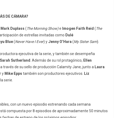
RÁS DE CÁMARA?
,
Mark Duplass
(
The Morning Show)
e
Imogen Faith Reid
(
The
participación de estrellas invitadas como
Dulé
yu Blue
(
Never Have I Ever
) y
Jenny O’Hara
(
My Sister Sam
).
 productora ejecutiva de la serie, y también se desempeña
Sarah
Sutherland
. Además de su rol protagónico,
Ellen
través de su sello de producción Calamity Jane, junto a
Laura
r
y
Mike Epps
también son productores ejecutivos.
Liz
la serie.
onibles, con un nuevo episodio estrenando cada semana
stá compuesta por 8 episodios de aproximadamente 50 minutos
las fechas de estreno de los próximos episodios: