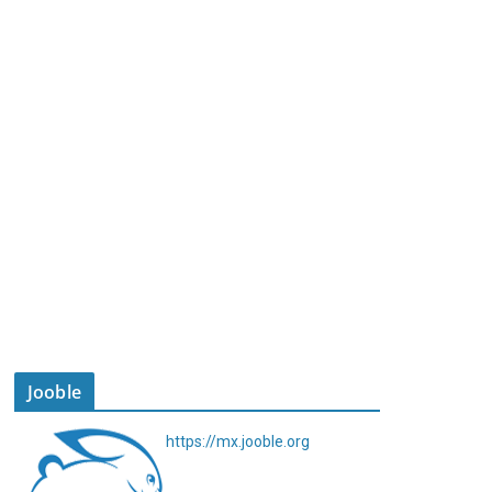
Jooble
https://mx.jooble.org