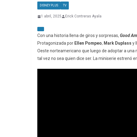
DISNEY PLUS
TV
1 abril, 2025
Erick Contreras Ayala
Con una historia llena de giros y sorpresas,
Good Ame
Protagonizada por
Ellen Pompeo
,
Mark Duplass
y
Oeste norteamericano que luego de adoptar a una 
tal vez no sea quien dice ser. La miniserie estrenó 