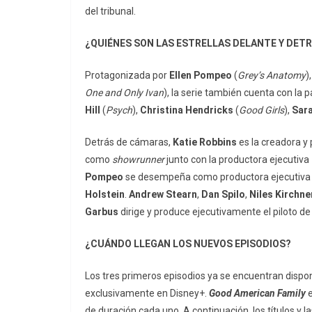
del tribunal.
¿QUIÉNES SON LAS ESTRELLAS DELANTE Y DET
Protagonizada por
Ellen Pompeo
(
Grey’s Anatomy
)
One and Only Ivan
), la serie también cuenta con la 
Hill
(
Psych
),
Christina Hendricks
(
Good Girls
),
Sara
Detrás de cámaras,
Katie Robbins
es la creadora y
como
showrunner
junto con la productora ejecutiva
Pompeo
se desempeña como productora ejecutiva a 
Holstein
.
Andrew Stearn
,
Dan Spilo
,
Niles Kirchne
Garbus
dirige y produce ejecutivamente el piloto de 
¿CUÁNDO LLEGAN LOS NUEVOS EPISODIOS?
Los tres primeros episodios ya se encuentran disp
exclusivamente en Disney+.
Good American Family
e
de duración cada uno. A continuación, los títulos y 