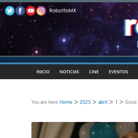
Skip
to
content
INICIO
NOTICIAS
CINE
EVENTOS
You are here:
Home
2025
abril
1
Good 