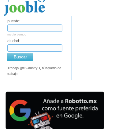
puesto:
medio tiempo
ciudad:
Buscar
Trabajo @c:CountryD, búsqueda de
trabajo