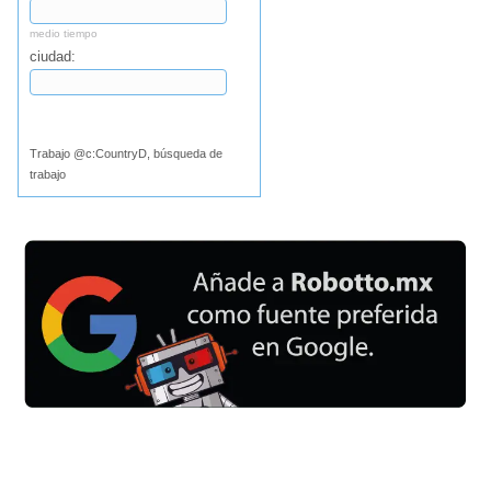
medio tiempo
ciudad:
Buscar
Trabajo @c:CountryD, búsqueda de
trabajo