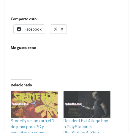
Comparte esto:
Facebook
X
Me gusta esto:
Relacionado
Stonefly se lanzará el 1
Resident Evil 4 llega hoy
de junio para PC y
a PlayStation 5,
consolas de nueva
PlayStation 4, Xbox