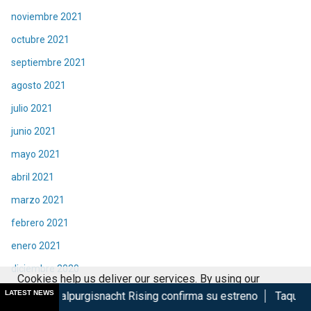
noviembre 2021
octubre 2021
septiembre 2021
agosto 2021
julio 2021
junio 2021
mayo 2021
abril 2021
marzo 2021
febrero 2021
enero 2021
diciembre 2020
Cookies help us deliver our services. By using our
noviembre 2020
LATEST NEWS
gisnacht Rising confirma su estreno
Taquilla de Spider-Man
services, you agree to our use of cookies.
Got it