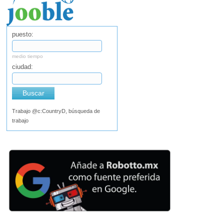
puesto:
medio tiempo
ciudad:
Buscar
Trabajo @c:CountryD, búsqueda de
trabajo