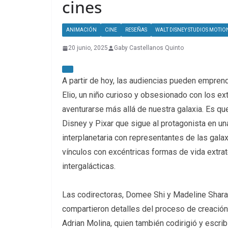
cines
ANIMACIÓN
CINE
RESEÑAS
WALT DISNEY STUDIOS MOTIO
20 junio, 2025
Gaby Castellanos Quinto
A partir de hoy, las audiencias pueden emprender
Elio, un niño curioso y obsesionado con los ext
aventurarse más allá de nuestra galaxia. Es qu
Disney y Pixar que sigue al protagonista en u
interplanetaria con representantes de las galaxi
vínculos con excéntricas formas de vida extrat
intergalácticas.
Las codirectoras, Domee Shi y Madeline Sharafi
compartieron detalles del proceso de creación 
Adrian Molina, quien también codirigió y escrib