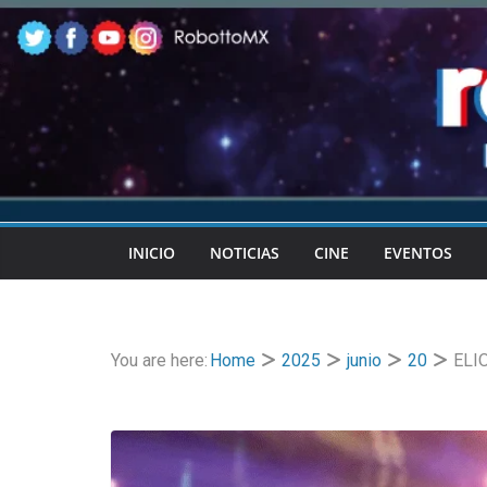
Skip
to
content
INICIO
NOTICIAS
CINE
EVENTOS
You are here:
Home
2025
junio
20
ELIO