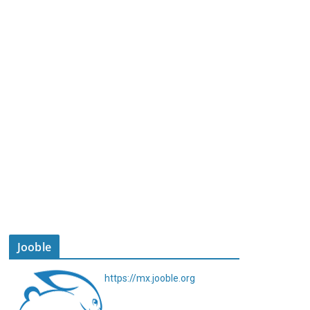
Jooble
https://mx.jooble.org