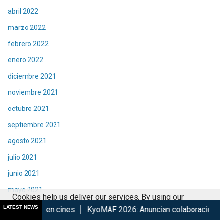
abril 2022
marzo 2022
febrero 2022
enero 2022
diciembre 2021
noviembre 2021
octubre 2021
septiembre 2021
agosto 2021
julio 2021
junio 2021
mayo 2021
Cookies help us deliver our services. By using our
abril 2021
LATEST NEWS
cines
KyoMAF 2026: Anuncian colaboraciones y actividades d
services, you agree to our use of cookies.
Got it