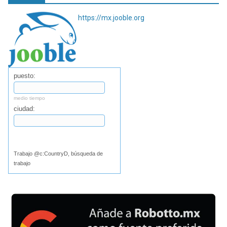
https://mx.jooble.org
puesto:
medio tiempo
ciudad:
Buscar
Trabajo @c:CountryD, búsqueda de
trabajo