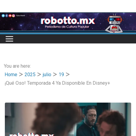
Skip
to
content
You are here:
Home
2025
julio
19
¡Qué Oso! Temporada 4 Ya Disponible En Disney+