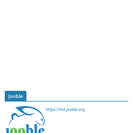
Jooble
https://mx.jooble.org