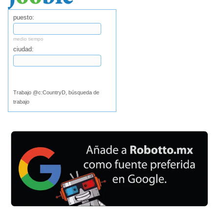
puesto:
medio tiempo
ciudad:
Buscar
Trabajo @c:CountryD, búsqueda de
trabajo