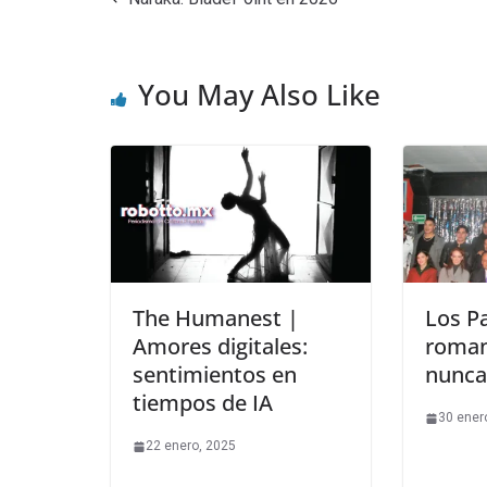
You May Also Like
The Humanest |
Los P
Amores digitales:
roman
sentimientos en
nunca
tiempos de IA
30 ener
22 enero, 2025