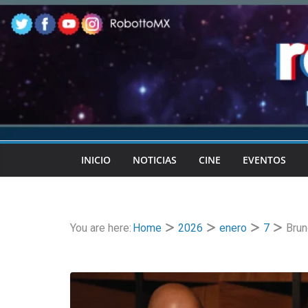
Skip
to
content
INICIO
NOTICIAS
CINE
EVENTOS
You are here:
Home
2026
enero
7
Brun