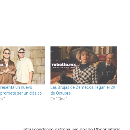
resenta un nuevo
Las Brujas de Zemeckis llegan el 29
 promete ser un clásico
de Octubre.
ck"
En "Cine"
Intrascendence estrena live desde Observatorio