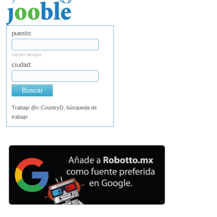
puesto:
medio tiempo
ciudad:
Buscar
Trabajo @c:CountryD, búsqueda de
trabajo