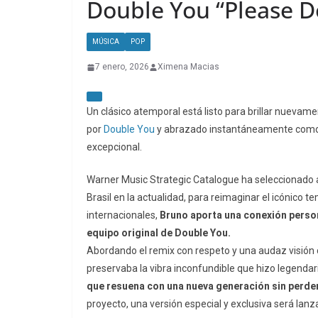
Double You “Please D
MÚSICA
POP
7 enero, 2026
Ximena Macias
Un clásico atemporal está listo para brillar nuevame
por
Double You
y abrazado instantáneamente como u
excepcional.
Warner Music Strategic Catalogue ha seleccionado 
Brasil en la actualidad, para reimaginar el icónico t
internacionales,
Bruno aporta una conexión persona
equipo original de Double You.
Abordando el remix con respeto y una audaz visión c
preservaba la vibra inconfundible que hizo legendari
que resuena con una nueva generación sin perder 
proyecto, una versión especial y exclusiva será lan