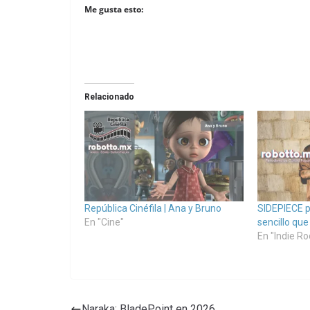
Me gusta esto:
Relacionado
República Cinéfila | Ana y Bruno
SIDEPIECE p
En "Cine"
sencillo que
En "Indie Ro
Naraka: BladePoint en 2026