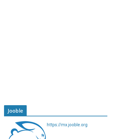
Jooble
https://mx.jooble.org