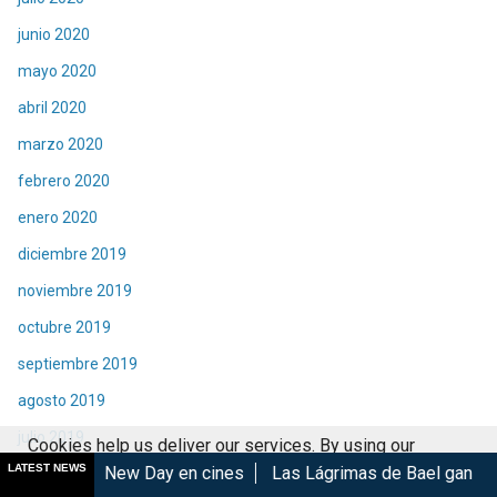
junio 2020
mayo 2020
abril 2020
marzo 2020
febrero 2020
enero 2020
diciembre 2019
noviembre 2019
octubre 2019
septiembre 2019
agosto 2019
julio 2019
Cookies help us deliver our services. By using our
LATEST NEWS
 Day en cines
Las Lágrimas de Bael gana en el GIFF 2026
junio 2019
services, you agree to our use of cookies.
Got it