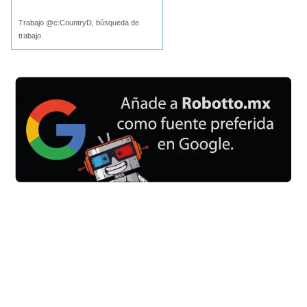
Trabajo @c:CountryD, búsqueda de
trabajo