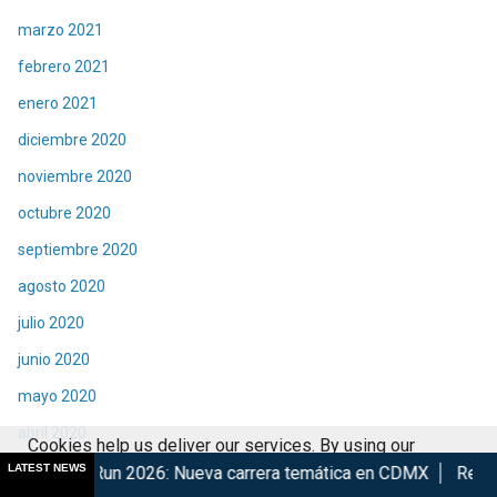
marzo 2021
febrero 2021
enero 2021
diciembre 2020
noviembre 2020
octubre 2020
septiembre 2020
agosto 2020
julio 2020
junio 2020
mayo 2020
abril 2020
Cookies help us deliver our services. By using our
marzo 2020
LATEST NEWS
2026: Nueva carrera temática en CDMX
Retorna The Transform
services, you agree to our use of cookies.
Got it