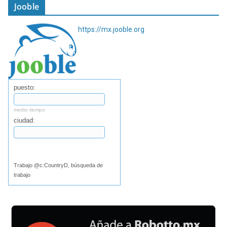
Jooble
https://mx.jooble.org
puesto:
medio tiempo
ciudad:
Buscar
Trabajo @c:CountryD, búsqueda de
trabajo