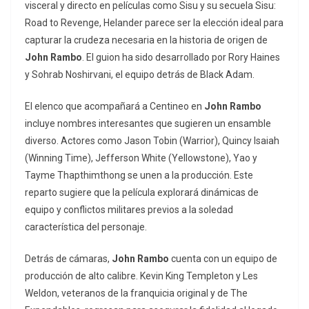
visceral y directo en películas como
Sisu
y su secuela
Sisu:
Road to Revenge
, Helander parece ser la elección ideal para
capturar la crudeza necesaria en la historia de origen de
John Rambo
. El guion ha sido desarrollado por Rory Haines
y Sohrab Noshirvani, el equipo detrás de
Black Adam
.
El elenco que acompañará a Centineo en
John Rambo
incluye nombres interesantes que sugieren un ensamble
diverso. Actores como Jason Tobin (
Warrior
), Quincy Isaiah
(
Winning Time
), Jefferson White (
Yellowstone
), Yao y
Tayme Thapthimthong se unen a la producción. Este
reparto sugiere que la película explorará dinámicas de
equipo y conflictos militares previos a la soledad
característica del personaje.
Detrás de cámaras,
John Rambo
cuenta con un equipo de
producción de alto calibre. Kevin King Templeton y Les
Weldon, veteranos de la franquicia original y de
The