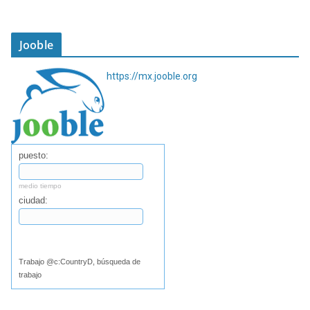
Jooble
https://mx.jooble.org
puesto:
medio tiempo
ciudad:
Buscar
Trabajo @c:CountryD, búsqueda de
trabajo