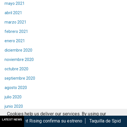
mayo 2021
abril 2021
marzo 2021
febrero 2021
enero 2021
diciembre 2020
noviembre 2020
octubre 2020
septiembre 2020
agosto 2020
julio 2020
junio 2020
Cookies help us deliver our services. By using our
mayo 2020
LATEST NEWS
ing confirma su estreno
Taquilla de Spider-Man Brand New 
services, you agree to our use of cookies.
Got it
abril 2020