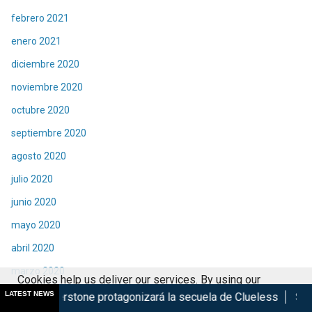
febrero 2021
enero 2021
diciembre 2020
noviembre 2020
octubre 2020
septiembre 2020
agosto 2020
julio 2020
junio 2020
mayo 2020
abril 2020
marzo 2020
Cookies help us deliver our services. By using our
febrero 2020
LATEST NEWS
one protagonizará la secuela de Clueless
Sr. González lanza e
services, you agree to our use of cookies.
Got it