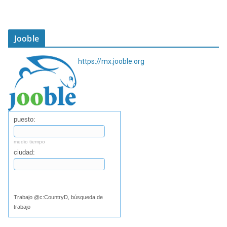
Jooble
https://mx.jooble.org
puesto:
medio tiempo
ciudad:
Buscar
Trabajo @c:CountryD, búsqueda de
trabajo