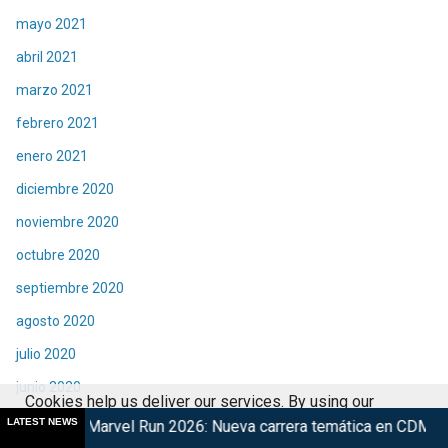
mayo 2021
abril 2021
marzo 2021
febrero 2021
enero 2021
diciembre 2020
noviembre 2020
octubre 2020
septiembre 2020
agosto 2020
julio 2020
junio 2020
Cookies help us deliver our services. By using our
mayo 2020
LATEST NEWS
l Run 2026: Nueva carrera temática en CDMX
Retorna The Tra
services, you agree to our use of cookies.
Got it