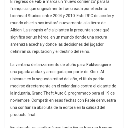
El regreso de
Fable
marca un “nuevo comienzo” para la
franquicia que originalmente fue creada por el extinto
Lionhead Studios entre 2004 y 2010. Este RPG de acción y
mundo abierto nos invitará nuevamente a la tierra de
Albion. La sinopsis oficial plantea la pregunta sobre qué
significa ser un héroe, en un mundo donde una oscura
amenaza acecha y donde las decisiones del jugador
definirán su reputación y el destino del reino.
La ventana de lanzamiento de otoño para
Fable
sugiere
una jugada audaz y arriesgada por parte de Xbox. Al
ubicarse en la segunda mitad del año, el título podría
medirse directamente en el calendario contra el gigante de
la industria,
Grand Theft Auto 6
, programado para el 19 de
noviembre. Competir en esas fechas con
Fable
demuestra
una confianza absoluta de la editora en la calidad del
producto final.
Finalmente, se confirmó que tanto
Forza Horizon 6
como