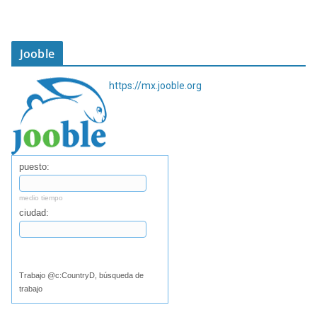
Jooble
https://mx.jooble.org
puesto:
medio tiempo
ciudad:
Buscar
Trabajo @c:CountryD, búsqueda de
trabajo