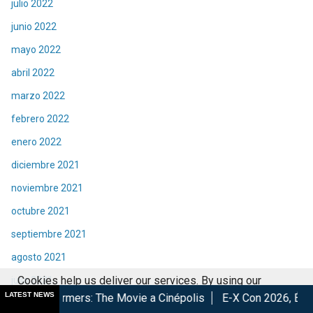
julio 2022
junio 2022
mayo 2022
abril 2022
marzo 2022
febrero 2022
enero 2022
diciembre 2021
noviembre 2021
octubre 2021
septiembre 2021
agosto 2021
Cookies help us deliver our services. By using our
julio 2021
LATEST NEWS
: The Movie a Cinépolis
E-X Con 2026, Éxito total en la conve
services, you agree to our use of cookies.
Got it
junio 2021