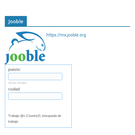
Jooble
https://mx.jooble.org
puesto:
medio tiempo
ciudad:
Buscar
Trabajo @c:CountryD, búsqueda de
trabajo