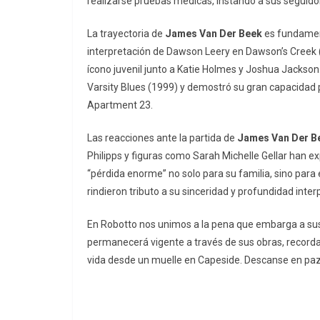
realizarse pruebas médicas, instando a sus seguidor
La trayectoria de
James Van Der Beek
es fundament
interpretación de Dawson Leery en
Dawson’s Creek
ícono juvenil junto a Katie Holmes y Joshua Jackson.
Varsity Blues
(1999) y demostró su gran capacidad p
Apartment 23
.
Las reacciones ante la partida de
James Van Der B
Philipps y figuras como Sarah Michelle Gellar han 
“pérdida enorme” no solo para su familia, sino par
rindieron tributo a su sinceridad y profundidad inter
En Robotto nos unimos a la pena que embarga a sus 
permanecerá vigente a través de sus obras, recorda
vida desde un muelle en Capeside. Descanse en paz