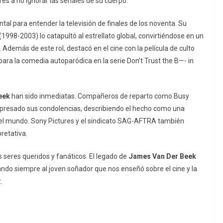
es a no ignorar las señales de su cuerpo.
al para entender la televisión de finales de los noventa. Su
(1998-2003) lo catapultó al estrellato global, convirtiéndose en un
 Además de este rol, destacó en el cine con la película de culto
ara la comedia autoparódica en la serie
Don’t Trust the B—- in
eek
han sido inmediatas. Compañeros de reparto como Busy
expresado sus condolencias, describiendo el hecho como una
a el mundo. Sony Pictures y el sindicato SAG-AFTRA también
pretativa.
seres queridos y fanáticos. El legado de
James Van Der Beek
ndo siempre al joven soñador que nos enseñó sobre el cine y la
.