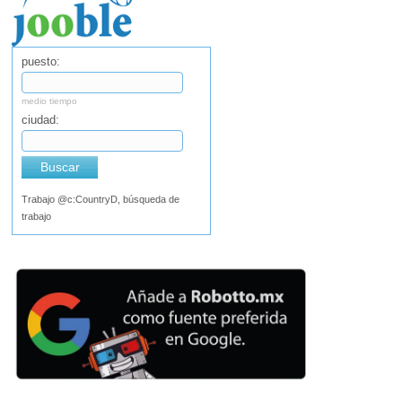
puesto:
medio tiempo
ciudad:
Buscar
Trabajo @c:CountryD, búsqueda de
trabajo