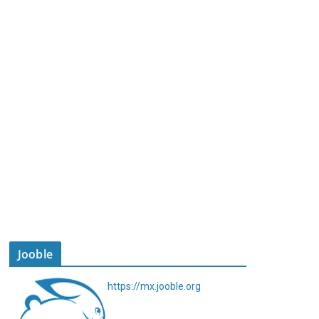
Jooble
https://mx.jooble.org