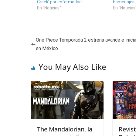
Creek’ por enfermedad
homenajes
En "Noticias"
En "Noticias
One Piece Temporada 2 estrena avance e inicia
en México
You May Also Like
The Mandalorian, la
Revist