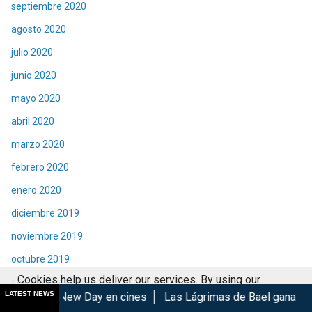
septiembre 2020
agosto 2020
julio 2020
junio 2020
mayo 2020
abril 2020
marzo 2020
febrero 2020
enero 2020
diciembre 2019
noviembre 2019
octubre 2019
Cookies help us deliver our services. By using our
septiembre 2019
LATEST NEWS
 Day en cines
Las Lágrimas de Bael gana en el GIFF 2026
services, you agree to our use of cookies.
Got it
agosto 2019