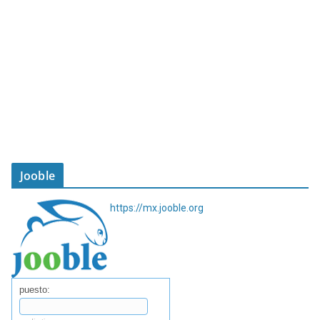
Jooble
https://mx.jooble.org
puesto: