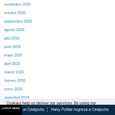
noviembre 2020
octubre 2020
septiembre 2020
agosto 2020
julio 2020
junio 2020
mayo 2020
abril 2020
marzo 2020
febrero 2020
enero 2020
diciembre 2019
Cookies help us deliver our services. By using our
noviembre 2019
LATEST NEWS
inépolis
Harry Potter regresa a Cinépolis con menú y colecc
services, you agree to our use of cookies.
Got it
octubre 2019