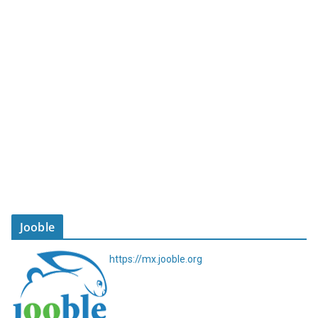
Jooble
https://mx.jooble.org