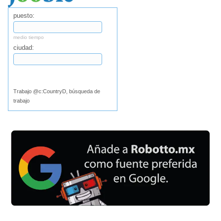
puesto:
medio tiempo
ciudad:
Buscar
Trabajo @c:CountryD, búsqueda de
trabajo