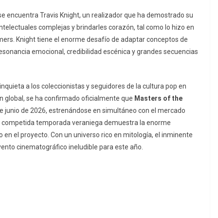
e encuentra Travis Knight, un realizador que ha demostrado su
electuales complejas y brindarles corazón, tal como lo hizo en
mers
. Knight tiene el enorme desafío de adaptar conceptos de
resonancia emocional, credibilidad escénica y grandes secuencias
uieta a los coleccionistas y seguidores de la cultura pop en
ión global, se ha confirmado oficialmente que
Masters of the
 de junio de 2026, estrenándose en simultáneo con el mercado
la competida temporada veraniega demuestra la enorme
en el proyecto. Con un universo rico en mitología, el inminente
evento cinematográfico ineludible para este año.