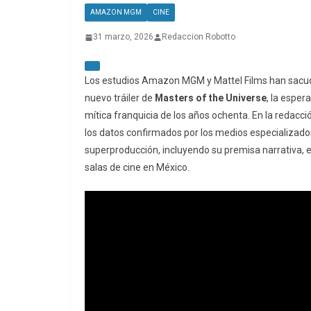
AMAZON MGM
CINE
31 marzo, 2026
Redaccion Robotto
Los estudios Amazon MGM y Mattel Films han sacudid
nuevo tráiler de
Masters of the Universe
, la esper
mítica franquicia de los años ochenta. En la reda
los datos confirmados por los medios especializado
superproducción, incluyendo su premisa narrativa, e
salas de cine en México.