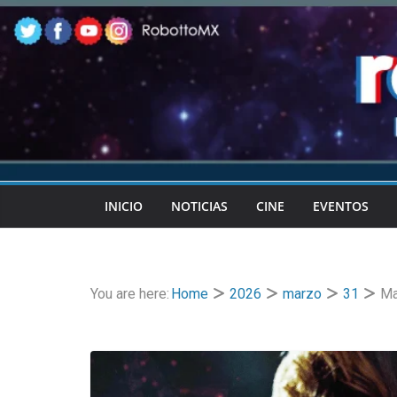
Skip
to
content
INICIO
NOTICIAS
CINE
EVENTOS
You are here:
Home
2026
marzo
31
Ma