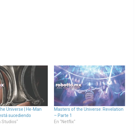
the Universe | He-Man
Masters of the Universe: Revelation
está sucediendo
– Parte 1
 Studios"
En "Netflix"