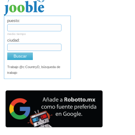
puesto:
medio tiempo
ciudad:
Buscar
Trabajo @c:CountryD, búsqueda de
trabajo