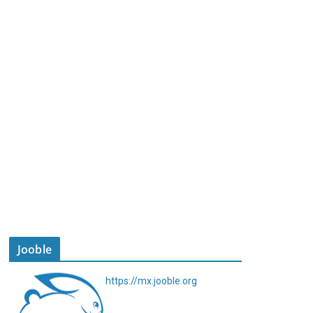
Jooble
https://mx.jooble.org