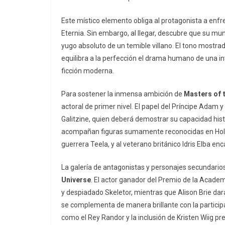
Este místico elemento obliga al protagonista a enfr
Eternia. Sin embargo, al llegar, descubre que su mun
yugo absoluto de un temible villano. El tono mostra
equilibra a la perfección el drama humano de una inv
ficción moderna.
Para sostener la inmensa ambición de
Masters of 
actoral de primer nivel. El papel del Príncipe Adam 
Galitzine, quien deberá demostrar su capacidad histr
acompañan figuras sumamente reconocidas en Hollyw
guerrera Teela, y al veterano británico Idris Elba 
La galería de antagonistas y personajes secundario
Universe
. El actor ganador del Premio de la Academ
y despiadado Skeletor, mientras que Alison Brie dará 
se complementa de manera brillante con la partici
como el Rey Randor y la inclusión de Kristen Wiig p