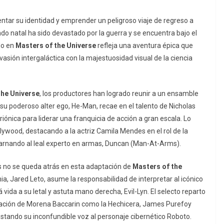
entar su identidad y emprender un peligroso viaje de regreso a
do natal ha sido devastado por la guerra y se encuentra bajo el
do en
Masters of the Universe
refleja una aventura épica que
asión intergaláctica con la majestuosidad visual de la ciencia
the Universe
, los productores han logrado reunir a un ensamble
y su poderoso alter ego, He-Man, recae en el talento de Nicholas
iónica para liderar una franquicia de acción a gran escala. Lo
ood, destacando a la actriz Camila Mendes en el rol de la
encarnando al leal experto en armas, Duncan (Man-At-Arms).
s no se queda atrás en esta adaptación de
Masters of the
ia, Jared Leto, asume la responsabilidad de interpretar al icónico
vida a su letal y astuta mano derecha, Evil-Lyn. El selecto reparto
pación de Morena Baccarin como la Hechicera, James Purefoy
restando su inconfundible voz al personaje cibernético Roboto.