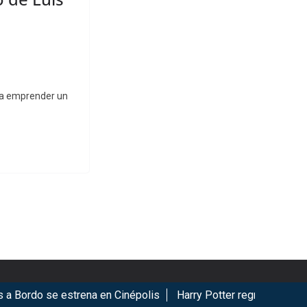
ara emprender un
Bordo se estrena en Cinépolis
Harry Potter regresa a Cinépol
ookies.
Got it