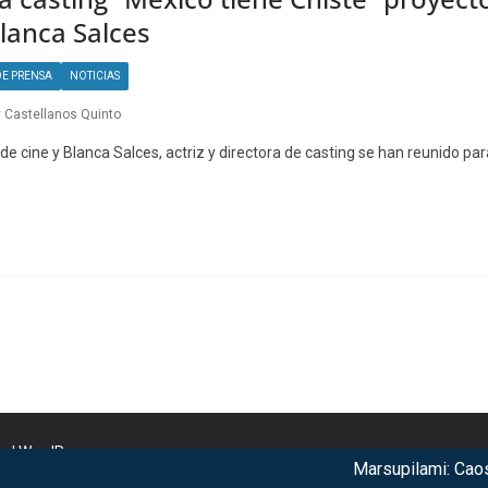
lanca Salces
E PRENSA
NOTICIAS
 Castellanos Quinto
 de cine y Blanca Salces, actriz y directora de casting se han reunido p
nd
WordPress
.
Marsupilami: Caos a 
r our services. By using our services, you agree to our use of c