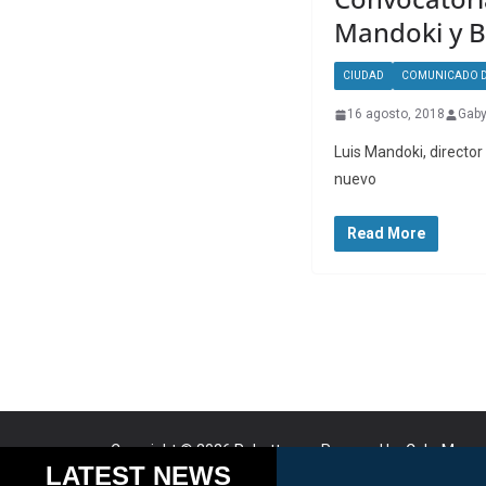
Mandoki y B
CIUDAD
COMUNICADO D
16 agosto, 2018
Gaby
Luis Mandoki, director
nuevo
Read More
Copyright © 2026
Robotto.mx
. Powered by
ColorMag
a
Cookies help us delive
LATEST NEWS