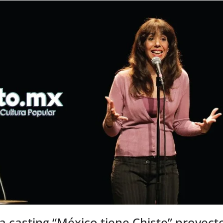
 casting “México tiene Chiste” proyect