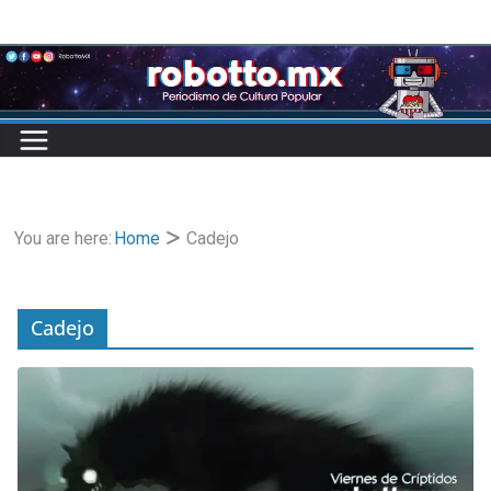
Skip
to
content
You are here:
Home
Cadejo
Cadejo