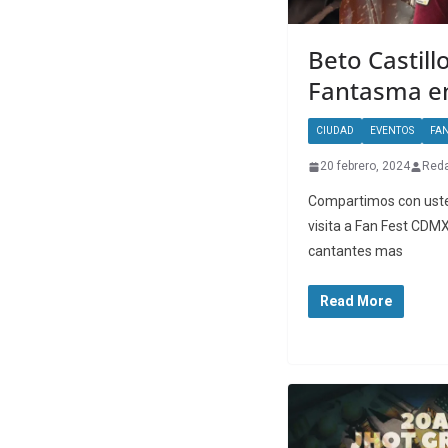
Beto Castillo
Fantasma en
CIUDAD
EVENTOS
FAN
20 febrero, 2024
Reda
Compartimos con uste
visita a Fan Fest CDMX
cantantes mas
Read More