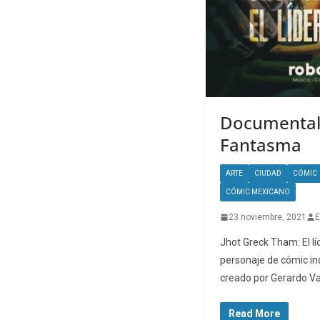
Documental:
Fantasma
ARTE
CIUDAD
CÓMIC
CÓMIC MEXICANO
23 noviembre, 2021
E
Jhot Greck Tham: El l
personaje de cómic i
creado por Gerardo Va
Read More