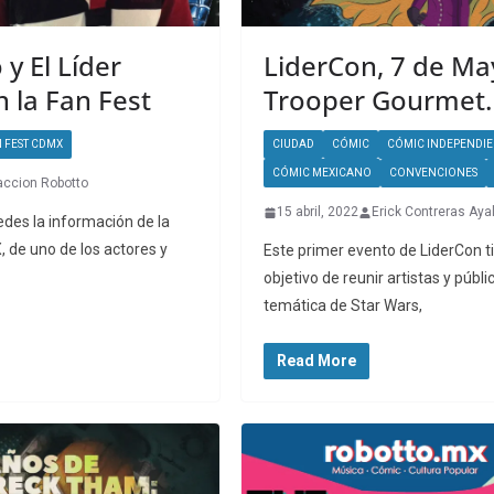
 y El Líder
LiderCon, 7 de Ma
 la Fan Fest
Trooper Gourmet.
 FEST CDMX
CIUDAD
CÓMIC
CÓMIC INDEPENDIE
CÓMIC MEXICANO
CONVENCIONES
ccion Robotto
15 abril, 2022
Erick Contreras Aya
des la información de la
, de uno de los actores y
Este primer evento de LiderCon ti
objetivo de reunir artistas y públi
temática de Star Wars,
Read More