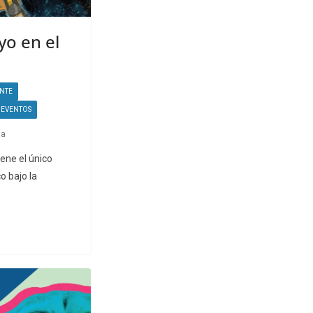
yo en el
NTE
EVENTOS
la
ene el único
co bajo la