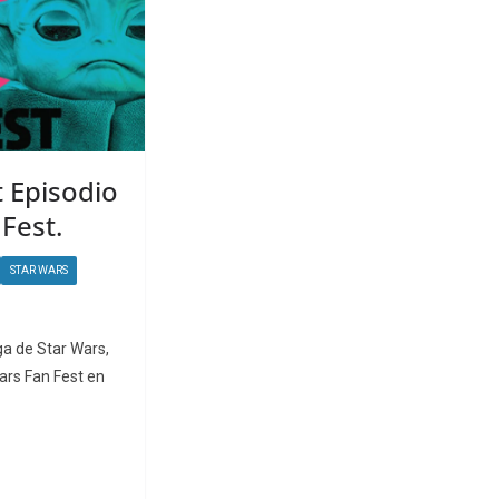
t Episodio
 Fest.
STAR WARS
ga de Star Wars,
Wars Fan Fest en