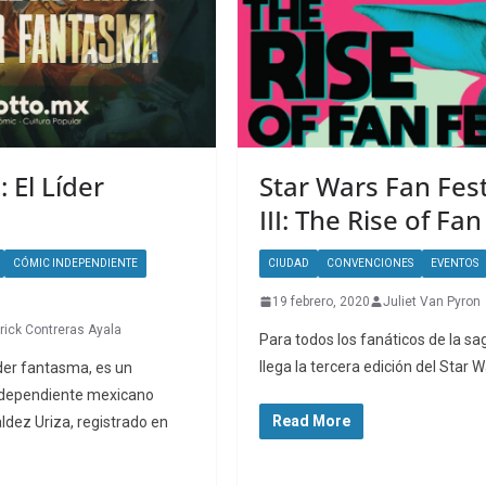
 El Líder
Star Wars Fan Fes
III: The Rise of Fan
CÓMIC INDEPENDIENTE
CIUDAD
CONVENCIONES
EVENTOS
19 febrero, 2020
Juliet Van Pyron
rick Contreras Ayala
Para todos los fanáticos de la sa
llega la tercera edición del Star 
íder fantasma, es un
ndependiente mexicano
Read More
ldez Uriza, registrado en