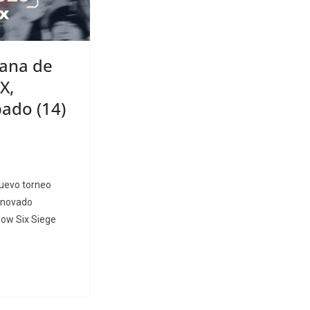
cana de
X,
ado (14)
nuevo torneo
renovado
bow Six Siege