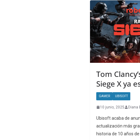
Tom Clancy’
Siege X ya e
GAMER
UBISOFT
10 junio, 2025
Diana 
Ubisoft acaba de anunc
actualización más gra
historia de 10 años de