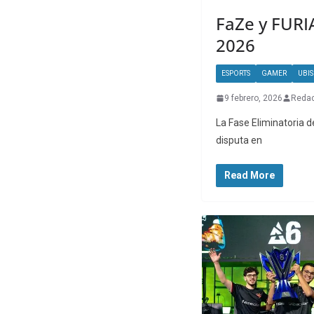
FaZe y FURIA
2026
ESPORTS
GAMER
UBI
9 febrero, 2026
Redac
La Fase Eliminatoria d
disputa en
Read More