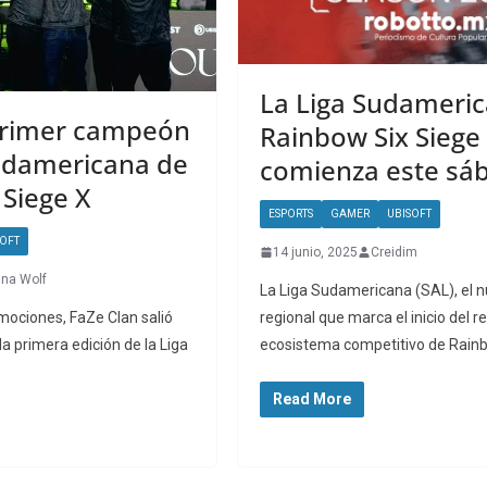
La Liga Sudameri
primer campeón
Rainbow Six Siege 
Sudamericana de
comienza este sáb
 Siege X
ESPORTS
GAMER
UBISOFT
SOFT
14 junio, 2025
Creidim
ana Wolf
La Liga Sudamericana (SAL), el 
regional que marca el inicio del 
emociones, FaZe Clan salió
ecosistema competitivo de Rain
la primera edición de la Liga
Read More