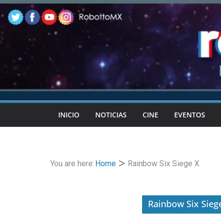
Skip
to
content
INICIO
NOTICIAS
CINE
EVENTOS
You are here:
Home
Rainbow Six Siege X
Rainbow Six Sieg