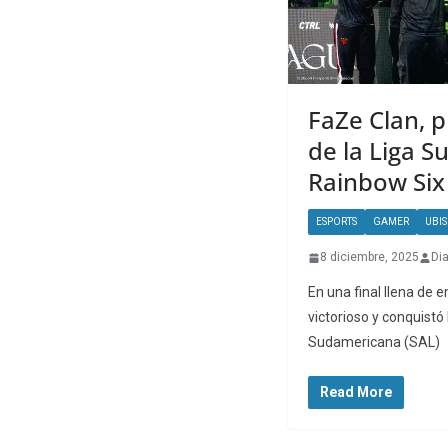
FaZe Clan, 
de la Liga 
Rainbow Six
ESPORTS
GAMER
UBI
8 diciembre, 2025
Di
En una final llena de 
victorioso y conquistó 
Sudamericana (SAL)
Read More