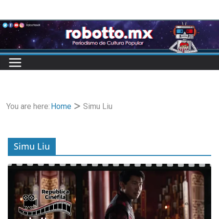
Skip
to
content
You are here:
Home
Simu Liu
Simu Liu