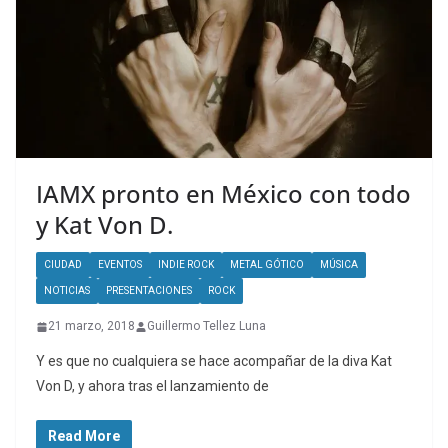
IAMX pronto en México con todo
y Kat Von D.
CIUDAD
EVENTOS
INDIE ROCK
METAL GÓTICO
MÚSICA
NOTICIAS
PRESENTACIONES
ROCK
21 marzo, 2018
Guillermo Tellez Luna
Y es que no cualquiera se hace acompañar de la diva Kat
Von D, y ahora tras el lanzamiento de
Read More