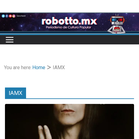
Skip
to
content
You are here:
Home
IAMX
IAMX