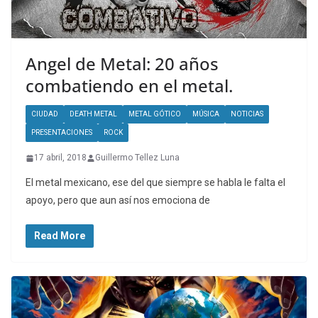
Angel de Metal: 20 años
combatiendo en el metal.
CIUDAD
DEATH METAL
METAL GÓTICO
MÚSICA
NOTICIAS
PRESENTACIONES
ROCK
17 abril, 2018
Guillermo Tellez Luna
El metal mexicano, ese del que siempre se habla le falta el
apoyo, pero que aun así nos emociona de
Read More