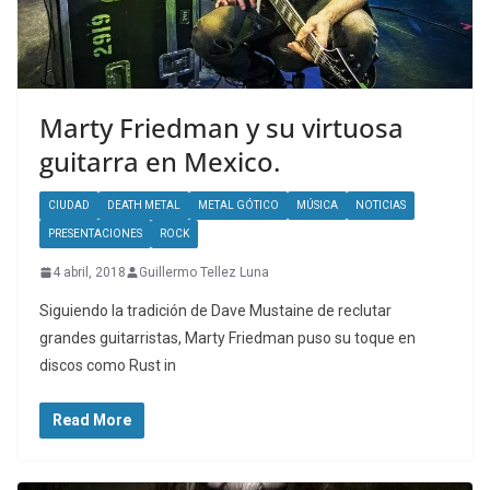
Marty Friedman y su virtuosa
guitarra en Mexico.
CIUDAD
DEATH METAL
METAL GÓTICO
MÚSICA
NOTICIAS
PRESENTACIONES
ROCK
4 abril, 2018
Guillermo Tellez Luna
Siguiendo la tradición de Dave Mustaine de reclutar
grandes guitarristas, Marty Friedman puso su toque en
discos como Rust in
Read More