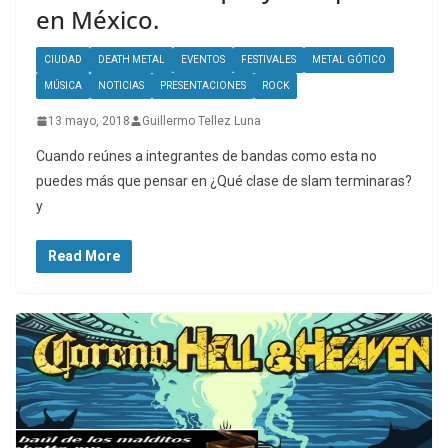
en México.
CIUDAD
DEATH METAL
EVENTOS
FESTIVALES
METAL GÓTICO
MÚSICA
NOTICIAS
PRESENTACIONES
ROCK
13 mayo, 2018
Guillermo Tellez Luna
Cuando reúnes a integrantes de bandas como esta no
puedes más que pensar en ¿Qué clase de slam terminaras?
y
Read More