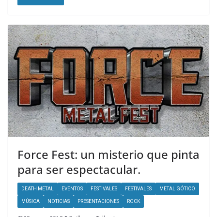
Force Fest: un misterio que pinta
para ser espectacular.
DEATH METAL
EVENTOS
FESTIVALES
FESTIVALES
METAL GÓTICO
MÚSICA
NOTICIAS
PRESENTACIONES
ROCK