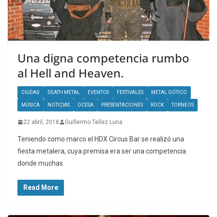
Una digna competencia rumbo
al Hell and Heaven.
CIUDAD
DEATH METAL
EVENTOS
FESTIVALES
METAL GÓTICO
MÚSICA
NOTICIAS
OCESA
PRESENTACIONES
ROCK
TORNEOS
22 abril, 2018
Guillermo Tellez Luna
Teniendo como marco el HDX Circus Bar se realizó una
fiesta metalera, cuya premisa era ser una competencia
donde muchas
Read More