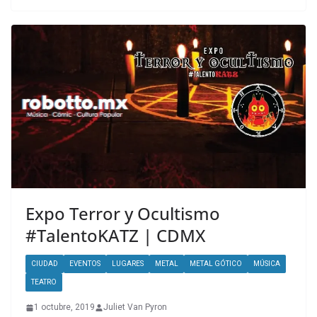
Expo Terror y Ocultismo
#TalentoKATZ | CDMX
CIUDAD
EVENTOS
LUGARES
METAL
METAL GÓTICO
MÚSICA
TEATRO
1 octubre, 2019
Juliet Van Pyron