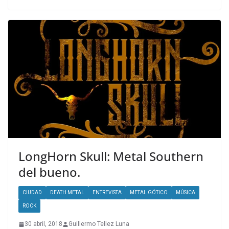
LongHorn Skull: Metal Southern
del bueno.
CIUDAD
DEATH METAL
ENTREVISTA
METAL GÓTICO
MÚSICA
ROCK
30 abril, 2018
Guillermo Tellez Luna