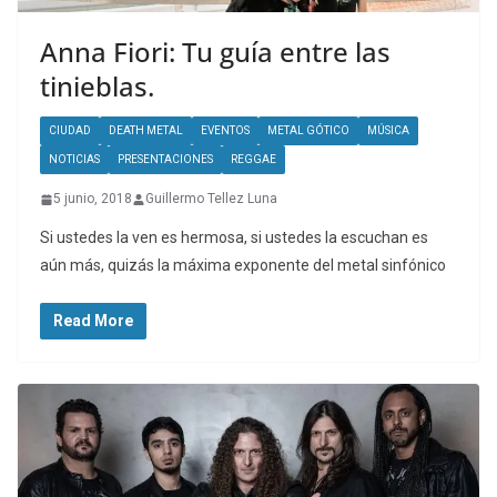
Anna Fiori: Tu guía entre las
tinieblas.
CIUDAD
DEATH METAL
EVENTOS
METAL GÓTICO
MÚSICA
NOTICIAS
PRESENTACIONES
REGGAE
5 junio, 2018
Guillermo Tellez Luna
Si ustedes la ven es hermosa, si ustedes la escuchan es
aún más, quizás la máxima exponente del metal sinfónico
Read More