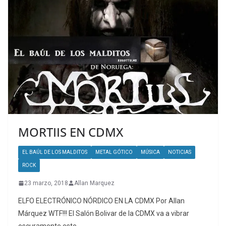
MORTIIS EN CDMX
EL BAÚL DE LOS MALDITOS
METAL GÓTICO
MÚSICA
NOTICIAS
ROCK
23 marzo, 2018
Allan Marquez
ELFO ELECTRÓNICO NÓRDICO EN LA CDMX Por Allan
Márquez WTF!!! El Salón Bolivar de la CDMX va a vibrar
oscuramente este