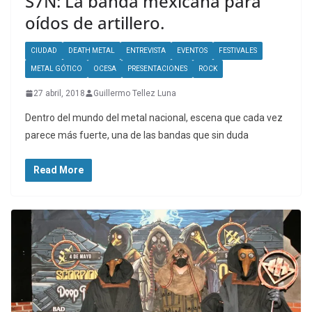
S7N: La banda mexicana para
oídos de artillero.
CIUDAD
DEATH METAL
ENTREVISTA
EVENTOS
FESTIVALES
METAL GÓTICO
OCESA
PRESENTACIONES
ROCK
27 abril, 2018
Guillermo Tellez Luna
Dentro del mundo del metal nacional, escena que cada vez
parece más fuerte, una de las bandas que sin duda
Read More