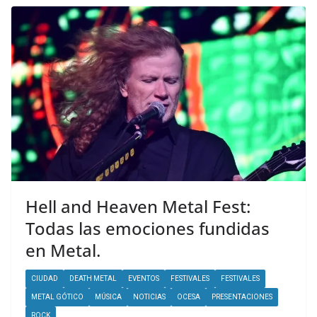
Hell and Heaven Metal Fest:
Todas las emociones fundidas
en Metal.
CIUDAD
DEATH METAL
EVENTOS
FESTIVALES
FESTIVALES
METAL GÓTICO
MÚSICA
NOTICIAS
OCESA
PRESENTACIONES
ROCK