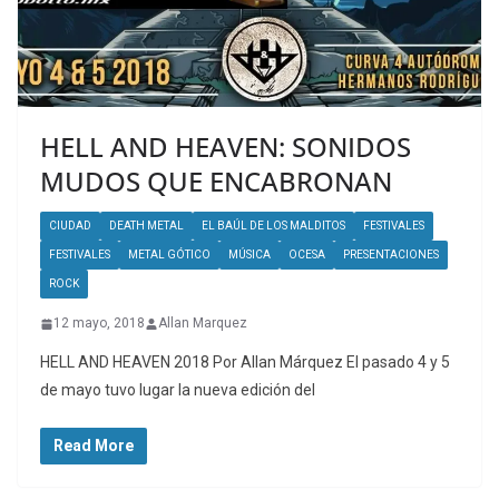
HELL AND HEAVEN: SONIDOS
MUDOS QUE ENCABRONAN
CIUDAD
DEATH METAL
EL BAÚL DE LOS MALDITOS
FESTIVALES
FESTIVALES
METAL GÓTICO
MÚSICA
OCESA
PRESENTACIONES
ROCK
12 mayo, 2018
Allan Marquez
HELL AND HEAVEN 2018 Por Allan Márquez El pasado 4 y 5
de mayo tuvo lugar la nueva edición del
Read More