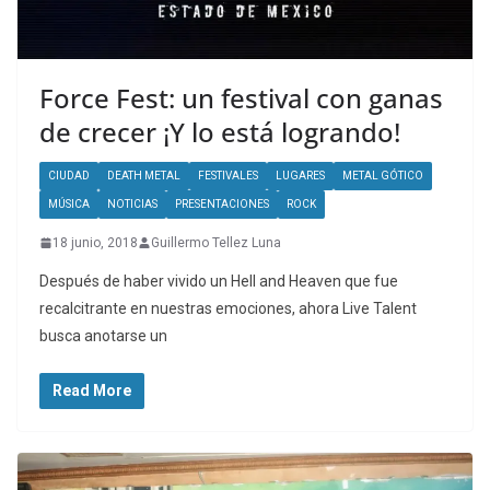
Force Fest: un festival con ganas
de crecer ¡Y lo está logrando!
CIUDAD
DEATH METAL
FESTIVALES
LUGARES
METAL GÓTICO
MÚSICA
NOTICIAS
PRESENTACIONES
ROCK
18 junio, 2018
Guillermo Tellez Luna
Después de haber vivido un Hell and Heaven que fue
recalcitrante en nuestras emociones, ahora Live Talent
busca anotarse un
Read More