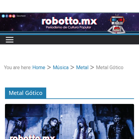
Skip
to
content
You are here:
Home
Música
Metal
Metal Gótico
Metal Gótico