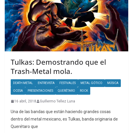
Tulkas: Demostrando que el
Trash-Metal mola.
DEATH METAL
ENTREVISTA
FESTIVALES
METAL GÓTICO
MÚSICA
OCESA
PRESENTACIONES
QUERÉTARO
ROCK
16 abril, 2018
Guillermo Tellez Luna
Una de las bandas que están haciendo grandes cosas
dentro del metal mexicano, es Tulkas, banda originaria de
Querétaro que