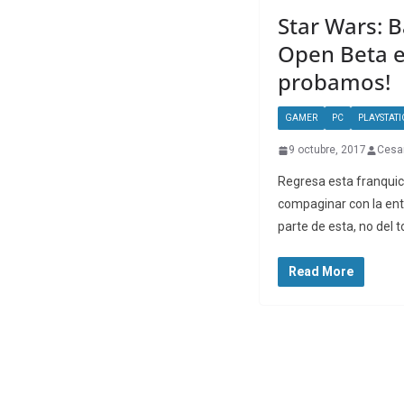
Star Wars: Ba
Open Beta e
probamos!
GAMER
PC
PLAYSTAT
9 octubre, 2017
Cesa
Regresa esta franquic
compaginar con la en
parte de esta, no del 
Read More