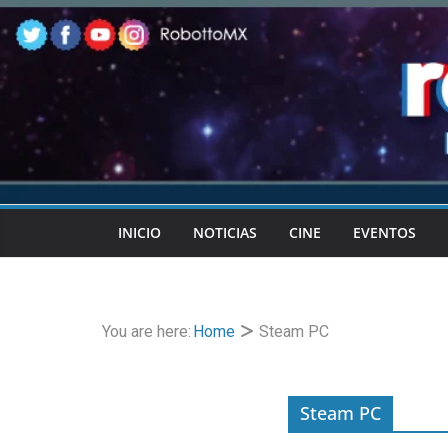
Skip
to
content
INICIO
NOTICIAS
CINE
EVENTOS
You are here:
Home
Steam PC
Steam PC