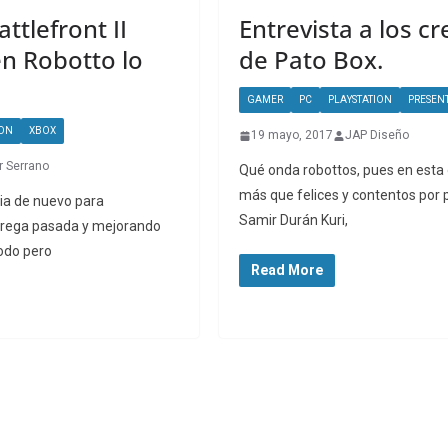
ttlefront II
Entrevista a los c
n Robotto lo
de Pato Box.
GAMER
PC
PLAYSTATION
PRESEN
ION
XBOX
19 mayo, 2017
JAP Diseño
r Serrano
Qué onda robottos, pues en esta
más que felices y contentos por 
ia de nuevo para
Samir Durán Kuri,
trega pasada y mejorando
todo pero
Read More