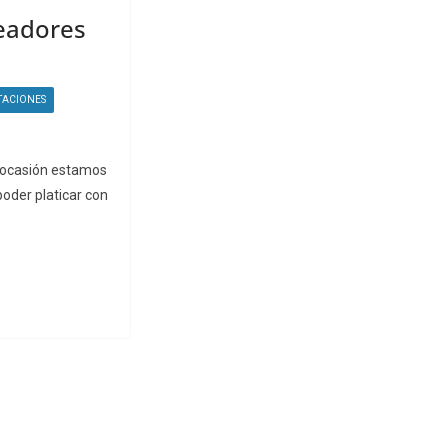
readores
TACIONES
 ocasión estamos
poder platicar con