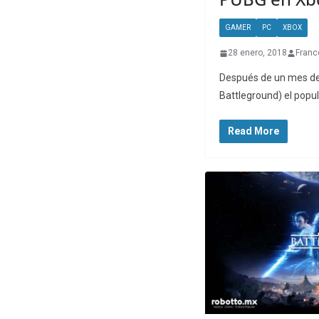
GAMER
PC
XBOX
28 enero, 2018
Franc
Después de un mes de 
Battleground) el popul
Read More