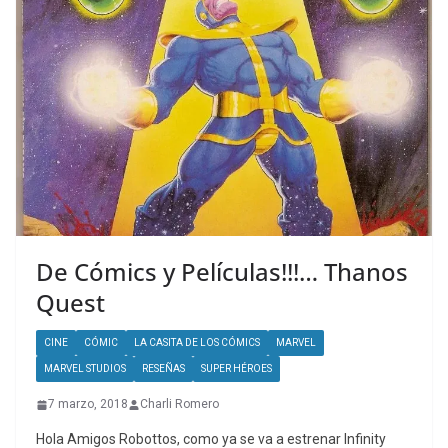
De Cómics y Películas!!!… Thanos
Quest
CINE
CÓMIC
LA CASITA DE LOS CÓMICS
MARVEL
MARVEL STUDIOS
RESEÑAS
SUPER HÉROES
7 marzo, 2018
Charli Romero
Hola Amigos Robottos, como ya se va a estrenar Infinity