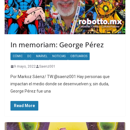
In memoriam: George Pérez
CÓMIC
DC
MARVEL
NOTICIAS
OBITUARIOS
9 mayo, 2022
Saenz001
Por Markoz Sáenz/ TW:@saenz001 Hay personas que
impactan el medio donde se desenvuelven y, sin duda,
George Pérez fue una
Read More