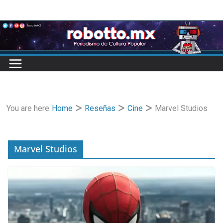
Skip
to
content
You are here:
Home
Reseñas
Cine
Marvel Studios
Marvel Studios