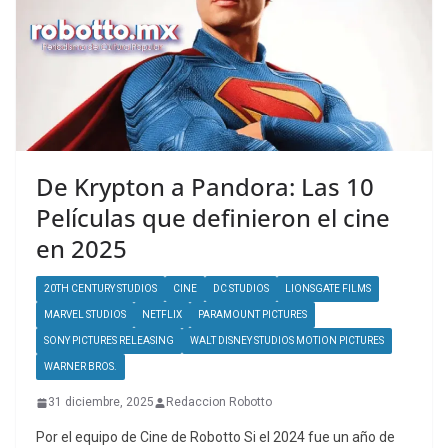
De Krypton a Pandora: Las 10
Películas que definieron el cine
en 2025
20TH CENTURY STUDIOS
CINE
DC STUDIOS
LIONSGATE FILMS
MARVEL STUDIOS
NETFLIX
PARAMOUNT PICTURES
SONY PICTURES RELEASING
WALT DISNEY STUDIOS MOTION PICTURES
WARNER BROS.
31 diciembre, 2025
Redaccion Robotto
Por el equipo de Cine de Robotto Si el 2024 fue un año de