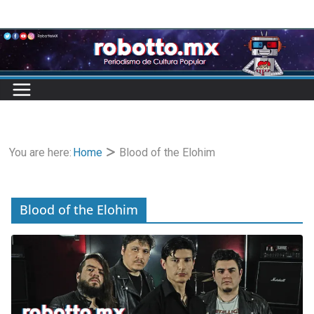
Skip
to
content
You are here:
Home
Blood of the Elohim
Blood of the Elohim