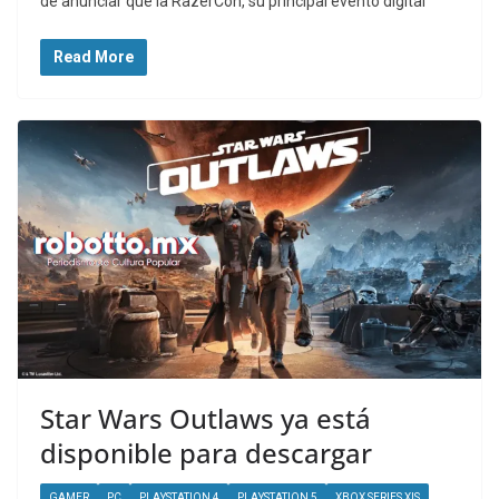
de anunciar que la RazerCon, su principal evento digital
Read More
Star Wars Outlaws ya está
disponible para descargar
GAMER
PC
PLAYSTATION 4
PLAYSTATION 5
XBOX SERIES X|S