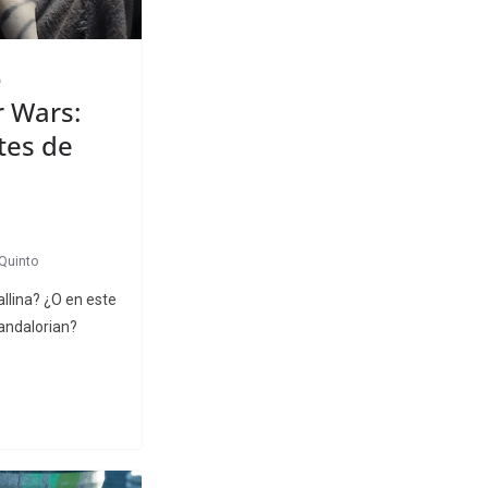
o
r Wars:
tes de
Quinto
allina? ¿O en este
andalorian?