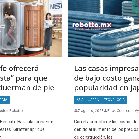
fe ofrecerá
Las casas impresa
esta” para que
de bajo costo gan
 duerman de pie
popularidad en J
OGÍA
ASIA
JAPÓN
TECNOLOGÍA
cion Robotto
7 agosto, 2023
Erick Contreras Ay
 Nescafé Harajuku presente
Con el aumento de los costos de
iestas “Giraffenap” que
debido al aumento de los precios
n
de construcción, las