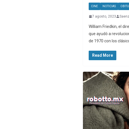
CINE
NOTICIAS
OBITU
7 agosto, 2023
Saen
William Friedkin, el di
que ayudó a revolucio
de 1970 con los clásic
Read More