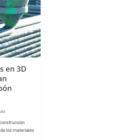
s en 3D
an
apón
ala
 construcción
 de los materiales