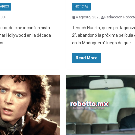
ARIOS
NOTICIAS
z001
4 agosto, 2023
Redaccion Robott
rector de cine inconformista
Tenoch Huerta, quien protagoniz
nar Hollywood en la década
2”, abandonó la próxima película d
os
en la Madriguera” luego de que
Read More