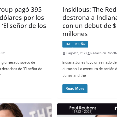
roup pagó 395
Insidious: The Re
dólares por los
destrona a Indian
‘El señor de los
con un debut de $
millones
CINE
RESEÑAS
z001
3 agosto, 2023
Redaccion Robott
onglomerado sueco de
Indiana Jones tuvo un reinado de 
s derechos de “El señor de
duración. La aventura de acción 
”
Jones and the
Read More