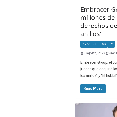
Embracer G
millones de 
derechos de 
anillos’
AMAZON STUDIOS
TV
3 agosto, 2023
Saen
Embracer Group, el c
juegos que adquirió lo
los anillos” y “El hobbit
Read More