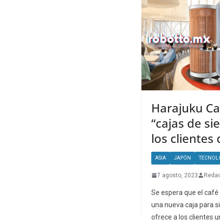
Harajuku Ca
“cajas de si
los clientes
ASIA
JAPÓN
TECNOL
7 agosto, 2023
Redac
Se espera que el café
una nueva caja para s
ofrece a los clientes u