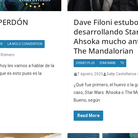
 PERDÓN
Dave Filoni estub
desarrollando Sta
Ahsoka mucho an
OS
LA MOLE CONVENTION
The Mandalorian
i Romero
DISNEY PLUS
STAR WARS
TV
 hoy les vamos a hablar de la
ue es esto pues es la
7 agosto, 2023
Gaby Castellanos 
¿Qué fue primero, el huevo o la g
caso, Star Wars: Ahsoka o The M
Bueno, según
Read More