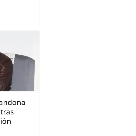
bandona
 tras
sión