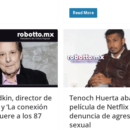
Read More
dkin, director de
Tenoch Huerta a
’ y ‘La conexión
película de Netflix
uere a los 87
denuncia de agre
sexual