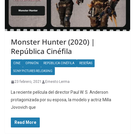
Monster Hunter (2020) |
República Cinéfila
CINE
OPINIÓN
REPÚBLICA CINÉFILA
RESEÑAS
SONY PICTURES RELEASING
23 febrero, 2021
Ernesto Lerma
La reciente película del director Paul W. S. Anderson
protagonizada por su esposa, la modelo y actriz Milla
Jovovich que
Read More