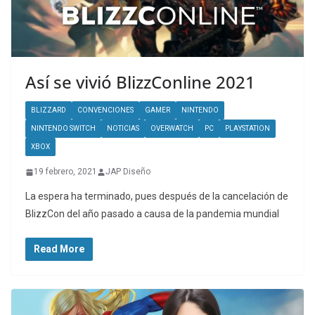
Así se vivió BlizzConline 2021
BLIZZARD
CONVENCIONES
GAMER
NINTENDO
NINTENDO SWITCH
NOTICIAS
OVERWATCH
PC
PLAYSTATION
XBOX
19 febrero, 2021
JAP Diseño
La espera ha terminado, pues después de la cancelación de
BlizzCon del año pasado a causa de la pandemia mundial
Read More