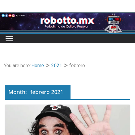
Skip
to
content
You are here:
Home
2021
febrero
Month:
febrero 2021