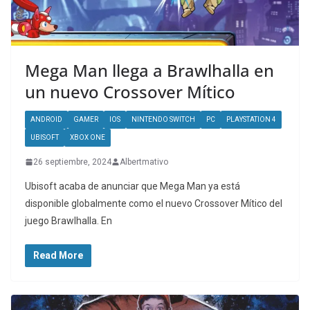
Mega Man llega a Brawlhalla en
un nuevo Crossover Mítico
ANDROID
GAMER
IOS
NINTENDO SWITCH
PC
PLAYSTATION 4
UBISOFT
XBOX ONE
26 septiembre, 2024
Albertmativo
Ubisoft acaba de anunciar que Mega Man ya está
disponible globalmente como el nuevo Crossover Mítico del
juego Brawlhalla. En
Read More