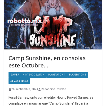
Camp Sunshine, en consolas
este Octubre…
GAMER
NINTENDO SWITCH
PLAYSTATION 4
PLAYSTATION 5
XBOX SERIES X|S
26 septiembre, 2024
Redaccion Robotto
Fossil Games, junto con el editor Hound Picked Games, se
complace en anunciar que “Camp Sunshine” llegará a