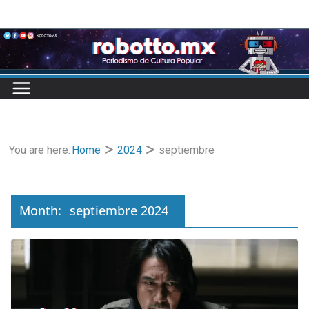
Skip
to
content
You are here:
Home
2024
septiembre
Month:
septiembre 2024