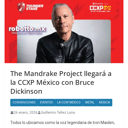
The Mandrake Project llegará a
la CCXP México con Bruce
Dickinson
CONVENCIONES
EVENTOS
LA CCXP MÉXICO
METAL
MÚSICA
26 enero, 2026
Guillermo Tellez Luna
Todos lo ubicamos como la voz legendaria de Iron Maiden,