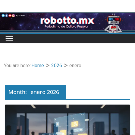
Skip
to
content
You are here:
Home
2026
enero
Month:
enero 2026