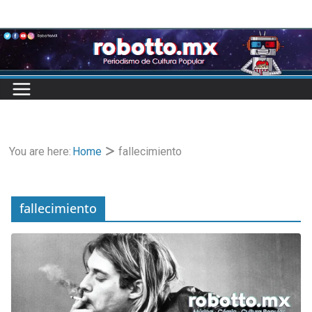
Skip
to
content
You are here:
Home
fallecimiento
fallecimiento