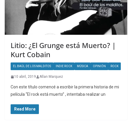
Litio: ¿El Grunge está Muerto? |
Kurt Cobain
EL BAÚL DE LOS MALDITOS
INDIE ROCK
MÚSICA
OPINIÓN
ROCK
10 abril, 2019
Allan Marquez
Con este título comencé a escribir la primera historia de mi
película “El rock está muerto” , intentaba realizar un
Read More