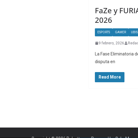
FaZe y FURIA
2026
ESPORTS
GAMER
UBI
9 febrero, 2026
Redac
La Fase Eliminatoria d
disputa en
Read More